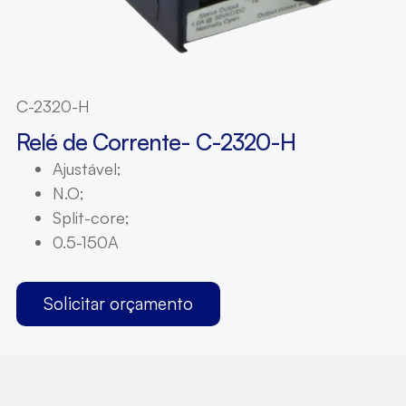
C-2320-H
Relé de Corrente- C-2320-H
Ajustável;
N.O;
Split-core;
0.5-150A
Solicitar orçamento