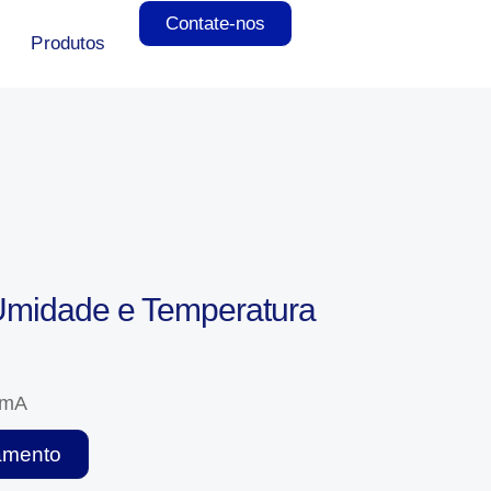
Contate-nos
Produtos
midade e Temperatura
0mA
çamento